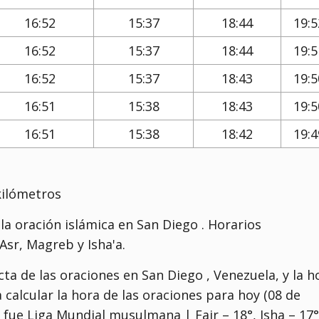
16:52
15:37
18:44
19:5
16:52
15:37
18:44
19:5
16:52
15:37
18:43
19:5
16:51
15:38
18:43
19:5
16:51
15:38
18:42
19:4
kilómetros
la oración islámica en San Diego . Horarios
sr, Magreb y Isha'a.
ta de las oraciones en San Diego , Venezuela, y la h
a calcular la hora de las oraciones para hoy (08 de
) fue
Liga Mundial musulmana | Fajr – 18°, Isha – 17°