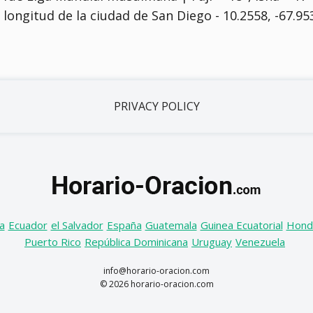
 y longitud de la ciudad de San Diego - 10.2558, -67.95
PRIVACY POLICY
a
Ecuador
el Salvador
España
Guatemala
Guinea Ecuatorial
Hond
Puerto Rico
República Dominicana
Uruguay
Venezuela
info@horario-oracion.com
© 2026 horario-oracion.com