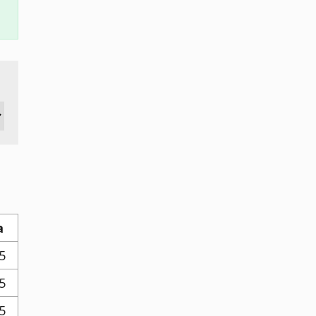
a
5
5
5