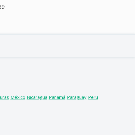
39
uras
México
Nicaragua
Panamá
Paraguay
Perú