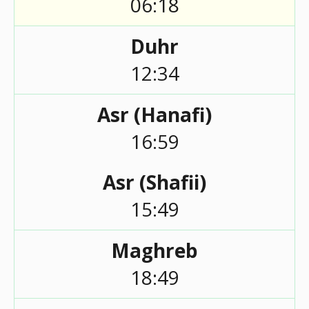
06:18
Duhr
12:34
Asr (Hanafi)
16:59
Asr (Shafii)
15:49
Maghreb
18:49