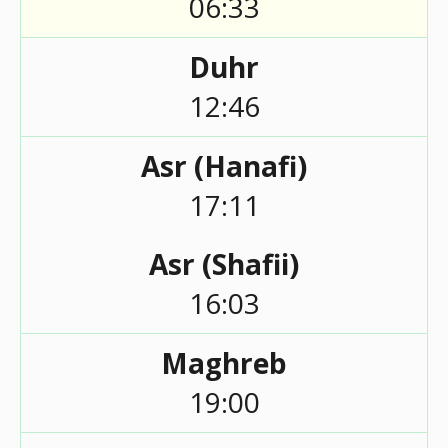
06:33
Duhr
12:46
Asr (Hanafi)
17:11
Asr (Shafii)
16:03
Maghreb
19:00