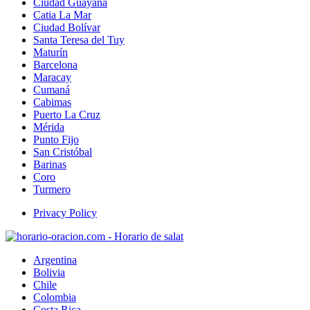
Ciudad Guayana
Catia La Mar
Ciudad Bolívar
Santa Teresa del Tuy
Maturín
Barcelona
Maracay
Cumaná
Cabimas
Puerto La Cruz
Mérida
Punto Fijo
San Cristóbal
Barinas
Coro
Turmero
Privacy Policy
Argentina
Bolivia
Chile
Colombia
Costa Rica