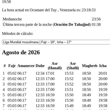
19:58
La hora actual en Ocumare del Tuy , Venezuela es:
23:18:33
Medianoche
23:56
Última tercera parte de la noche (
Oración De Tahajjud
)
01:38
Métodos de cálculo:
Agosto de 2026
Asr
Asr
#
Fajr
Amanecer
Duhr
Maghreb
Icha
(Hanafi)
(Shafii)
1
05:02
06:17
12:34
17:01
15:53
18:50
20:01
2
05:02
06:17
12:33
17:00
15:52
18:50
20:00
3
05:02
06:17
12:33
17:00
15:52
18:50
20:00
4
05:03
06:17
12:33
17:00
15:51
18:50
19:59
5
05:03
06:17
12:33
16:59
15:50
18:49
19:59
6
05:03
06:17
12:33
16:59
15:50
18:49
19:58
7
05:03
06:17
12:33
16:59
15:49
18:49
19:58