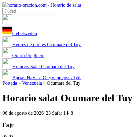
Gebetszeiten
Heures de prières Ocumare del Tuy
Orario Preghiere
Horarios Salat Ocumare del Tuy
Время Намаза Окумаре дель Туй
Portada
»
Venezuela
»
Ocumare del Tuy
Horario salat Ocumare del Tuy
06 de agosto de 2026| 23 Safar 1448
Fajr
05:03