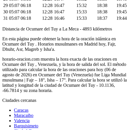
29
05:07
06:18
12:28
16:47
15:32
18:38
19:45
30
05:07
06:18
12:28
16:47
15:33
18:38
19:45
31
05:07
06:18
12:28
16:46
15:33
18:37
19:44
Distancia de Ocumare del Tuy a La Meca - 4893 kilómetros
En esta página puede obtener la hora de la oración islámica en
Ocumare del Tuy . Horarios musulmanes en Madrid hoy, Fajr,
Dhuhr, Asr, Magreb y Isha'a.
horario-oracion.com muestra la hora exacta de las oraciones en
Ocumare del Tuy , Venezuela, y la hora de salida del sol. El método
utilizado para calcular la hora de las oraciones para hoy (06 de
agosto de 2026) en Ocumare del Tuy (Venezuela) fue
Liga Mundial
musulmana | Fajr – 18°, Isha – 17°
. Para calcular la hora se utilizó la
latitud y longitud de la ciudad de Ocumare del Tuy - 10.1136,
-66.7814 y su zona horaria.
Ciudades cercanas
Caracas
Maracaibo
Valencia
Barquisimeto