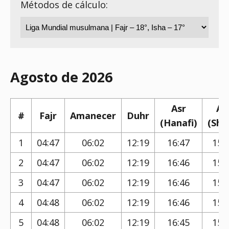
Métodos de cálculo:
Agosto de 2026
Asr
As
#
Fajr
Amanecer
Duhr
(Hanafi)
(Shaf
1
04:47
06:02
12:19
16:47
15:
2
04:47
06:02
12:19
16:46
15:
3
04:47
06:02
12:19
16:46
15:
4
04:48
06:02
12:19
16:46
15:
5
04:48
06:02
12:19
16:45
15: