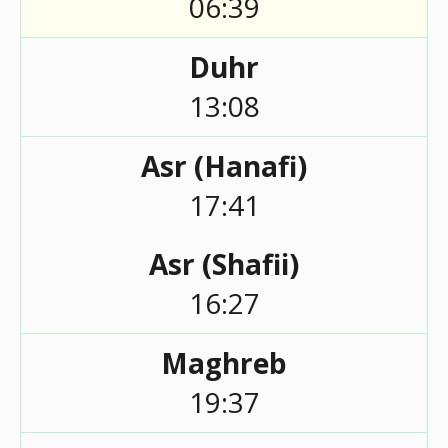
06:39
Duhr
13:08
Asr (Hanafi)
17:41
Asr (Shafii)
16:27
Maghreb
19:37