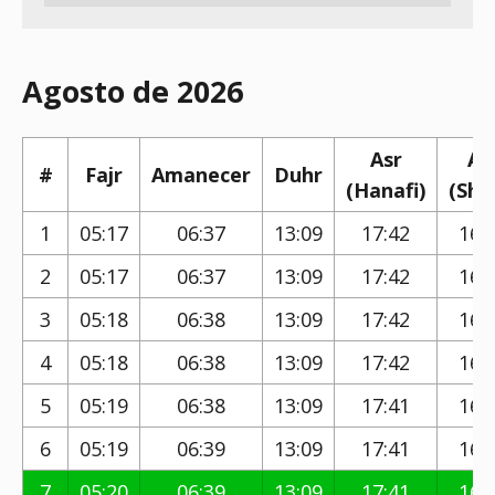
Agosto de 2026
Asr
As
#
Fajr
Amanecer
Duhr
(Hanafi)
(Shaf
1
05:17
06:37
13:09
17:42
16:
2
05:17
06:37
13:09
17:42
16:
3
05:18
06:38
13:09
17:42
16:
4
05:18
06:38
13:09
17:42
16:
5
05:19
06:38
13:09
17:41
16:
6
05:19
06:39
13:09
17:41
16:
7
05:20
06:39
13:09
17:41
16: