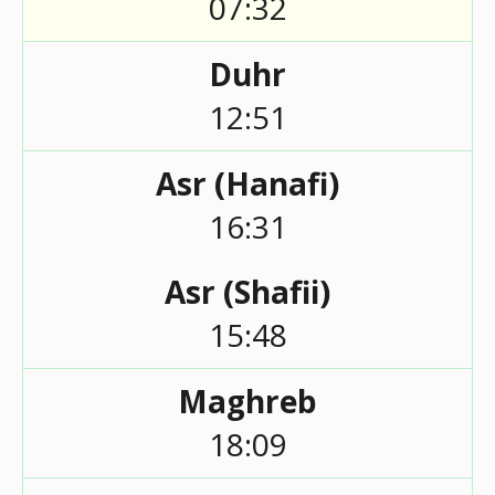
07:32
Duhr
12:51
Asr (Hanafi)
16:31
Asr (Shafii)
15:48
Maghreb
18:09