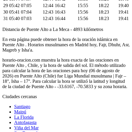
29
05:42
07:05
12:44
16:42
15:55
18:22
19:40
30
05:41
07:04
12:43
16:43
15:56
18:23
19:41
31
05:40
07:03
12:43
16:44
15:56
18:23
19:41
Distancia de Puente Alto a La Meca - 4893 kilómetros
En esta página puede obtener la hora de la oración islámica en
Puente Alto . Horarios musulmanes en Madrid hoy, Fajr, Dhuhr, Asr,
Magreb y Isha'a.
horario-oracion.com muestra la hora exacta de las oraciones en
Puente Alto , Chile, y la hora de salida del sol. El método utilizado
para calcular la hora de las oraciones para hoy (06 de agosto de
2026) en Puente Alto (Chile) fue
Liga Mundial musulmana | Fajr –
18°, Isha – 17°
. Para calcular la hora se utilizó la latitud y longitud
de la ciudad de Puente Alto - -33.6167, -70.5833 y su zona horaria.
Ciudades cercanas
Santiago
Maipú
La Florida
Antofagasta
Viña del Mar