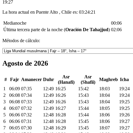
19:27
La hora actual en Puente Alto , Chile es:
03:24:21
Medianoche
00:06
Última tercera parte de la noche (
Oración De Tahajjud
)
02:06
Métodos de cálculo:
Agosto de 2026
Asr
Asr
#
Fajr
Amanecer
Duhr
Maghreb
Icha
(Hanafi)
(Shafii)
1
06:09
07:35
12:49
16:25
15:42
18:03
19:24
2
06:08
07:34
12:49
16:26
15:43
18:04
19:24
3
06:08
07:33
12:49
16:26
15:43
18:04
19:25
4
06:07
07:32
12:49
16:27
15:44
18:05
19:25
5
06:06
07:32
12:48
16:28
15:44
18:06
19:26
6
06:06
07:31
12:48
16:28
15:45
18:06
19:27
7
06:05
07:30
12:48
16:29
15:45
18:07
19:27