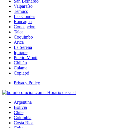
San Bernardo
Valparaíso
Temuco
Las Condes
Rancagua
Concepción
Talca
Coquimbo
Arica
La Serena
Iquique
Puerto Montt
Chillán
Calama
Copiapó
Privacy Policy
Argentina
Bolivia
Chile
Colombia
Costa Rica
Cuba