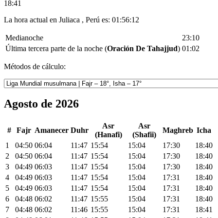
18:41
La hora actual en Juliaca , Perú es:
01:56:12
Medianoche
23:10
Última tercera parte de la noche (
Oración De Tahajjud
)
01:02
Métodos de cálculo:
Agosto de 2026
Asr
Asr
#
Fajr
Amanecer
Duhr
Maghreb
Icha
(Hanafi)
(Shafii)
1
04:50
06:04
11:47
15:54
15:04
17:30
18:40
2
04:50
06:04
11:47
15:54
15:04
17:30
18:40
3
04:49
06:03
11:47
15:54
15:04
17:30
18:40
4
04:49
06:03
11:47
15:54
15:04
17:31
18:40
5
04:49
06:03
11:47
15:54
15:04
17:31
18:40
6
04:48
06:02
11:47
15:55
15:04
17:31
18:40
7
04:48
06:02
11:46
15:55
15:04
17:31
18:41