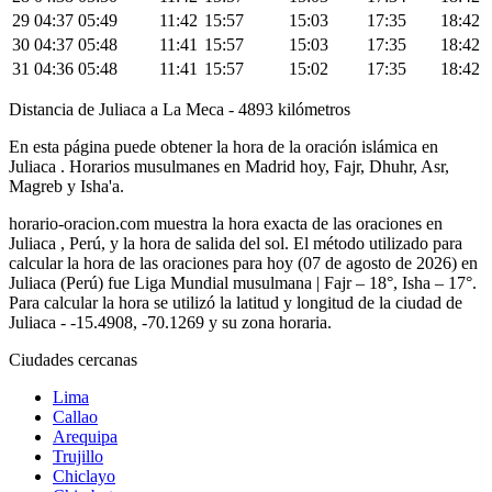
29
04:37
05:49
11:42
15:57
15:03
17:35
18:42
30
04:37
05:48
11:41
15:57
15:03
17:35
18:42
31
04:36
05:48
11:41
15:57
15:02
17:35
18:42
Distancia de Juliaca a La Meca - 4893 kilómetros
En esta página puede obtener la hora de la oración islámica en
Juliaca . Horarios musulmanes en Madrid hoy, Fajr, Dhuhr, Asr,
Magreb y Isha'a.
horario-oracion.com muestra la hora exacta de las oraciones en
Juliaca , Perú, y la hora de salida del sol. El método utilizado para
calcular la hora de las oraciones para hoy (07 de agosto de 2026) en
Juliaca (Perú) fue
Liga Mundial musulmana | Fajr – 18°, Isha – 17°
.
Para calcular la hora se utilizó la latitud y longitud de la ciudad de
Juliaca - -15.4908, -70.1269 y su zona horaria.
Ciudades cercanas
Lima
Callao
Arequipa
Trujillo
Chiclayo