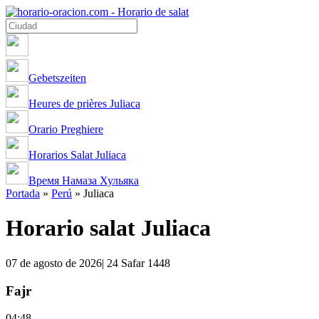
Gebetszeiten
Heures de prières Juliaca
Orario Preghiere
Horarios Salat Juliaca
Время Намаза Хульяка
Portada
»
Perú
»
Juliaca
Horario salat Juliaca
07 de agosto de 2026| 24 Safar 1448
Fajr
04:48