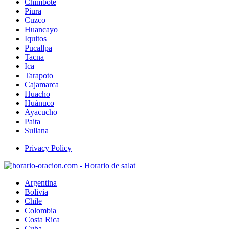
Chimbote
Piura
Cuzco
Huancayo
Iquitos
Pucallpa
Tacna
Ica
Tarapoto
Cajamarca
Huacho
Huánuco
Ayacucho
Paita
Sullana
Privacy Policy
Argentina
Bolivia
Chile
Colombia
Costa Rica
Cuba