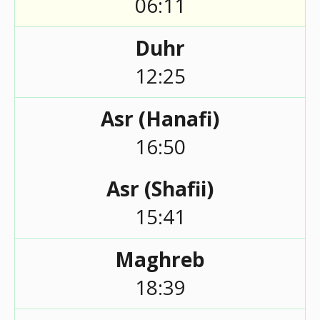
06:11
Duhr
12:25
Asr (Hanafi)
16:50
Asr (Shafii)
15:41
Maghreb
18:39