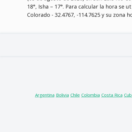
18°, Isha – 17°
. Para calcular la hora se ut
Colorado - 32.4767, -114.7625 y su zona ho
Argentina
Bolivia
Chile
Colombia
Costa Rica
Cub