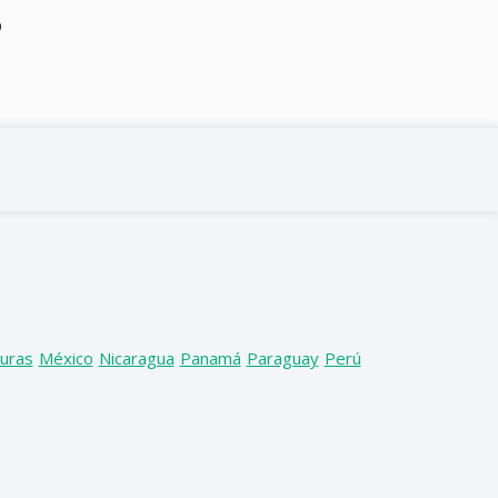
o
uras
México
Nicaragua
Panamá
Paraguay
Perú