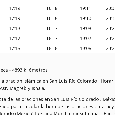
17:19
16:18
19:11
20:3
17:19
16:18
19:10
20:3
17:18
16:17
19:08
20:2
17:17
16:17
19:07
20:2
17:16
16:16
19:06
20:2
Meca - 4893 kilómetros
a oración islámica en San Luis Río Colorado . Horar
sr, Magreb y Isha'a.
ta de las oraciones en San Luis Río Colorado , Méxic
lizado para calcular la hora de las oraciones para hoy
olorado (México) fue
Liga Mundial musulmana | Fajr 