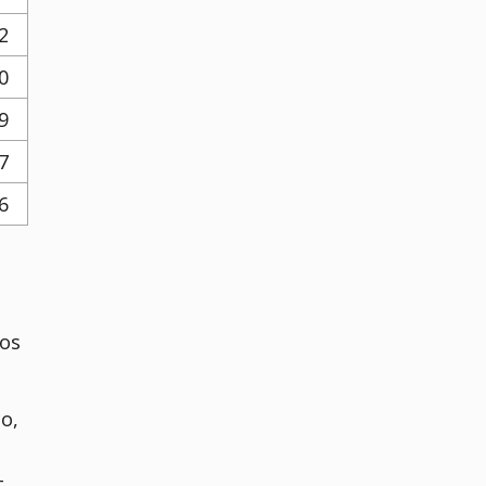
2
0
9
7
6
ios
o,
–