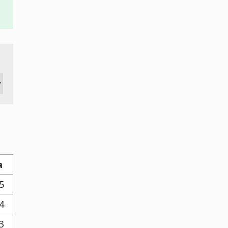
a
5
4
3