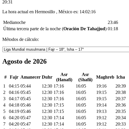
20:31
La hora actual en Hermosillo , México es:
14:02:16
Medianoche
23:46
Última tercera parte de la noche (
Oración De Tahajjud
)
01:18
Métodos de cálculo:
Agosto de 2026
Asr
Asr
#
Fajr
Amanecer
Duhr
Maghreb
Icha
(Hanafi)
(Shafii)
1
04:15
05:44
12:30
17:16
16:05
19:16
20:39
2
04:16
05:45
12:30
17:16
16:05
19:15
20:38
3
04:17
05:45
12:30
17:16
16:05
19:15
20:37
4
04:18
05:46
12:30
17:15
16:05
19:14
20:36
5
04:19
05:46
12:30
17:15
16:05
19:13
20:35
6
04:20
05:47
12:30
17:14
16:05
19:12
20:34
7
04:20
05:47
12:30
17:14
16:05
19:12
20:33