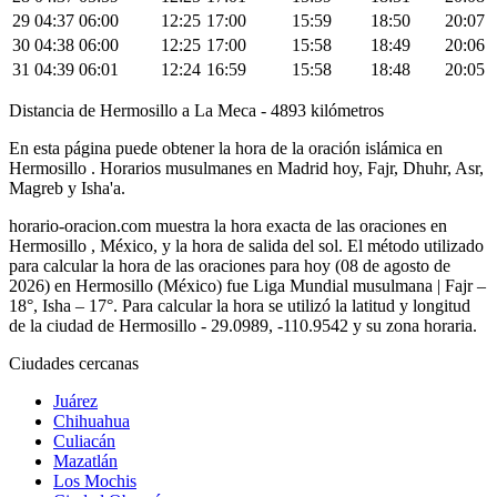
29
04:37
06:00
12:25
17:00
15:59
18:50
20:07
30
04:38
06:00
12:25
17:00
15:58
18:49
20:06
31
04:39
06:01
12:24
16:59
15:58
18:48
20:05
Distancia de Hermosillo a La Meca - 4893 kilómetros
En esta página puede obtener la hora de la oración islámica en
Hermosillo . Horarios musulmanes en Madrid hoy, Fajr, Dhuhr, Asr,
Magreb y Isha'a.
horario-oracion.com muestra la hora exacta de las oraciones en
Hermosillo , México, y la hora de salida del sol. El método utilizado
para calcular la hora de las oraciones para hoy (08 de agosto de
2026) en Hermosillo (México) fue
Liga Mundial musulmana | Fajr –
18°, Isha – 17°
. Para calcular la hora se utilizó la latitud y longitud
de la ciudad de Hermosillo - 29.0989, -110.9542 y su zona horaria.
Ciudades cercanas
Juárez
Chihuahua
Culiacán
Mazatlán
Los Mochis