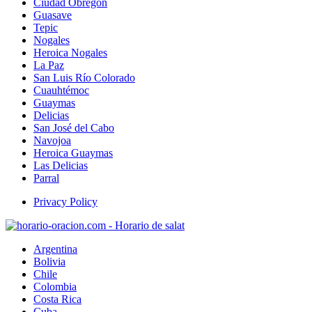
Ciudad Obregón
Guasave
Tepic
Nogales
Heroica Nogales
La Paz
San Luis Río Colorado
Cuauhtémoc
Guaymas
Delicias
San José del Cabo
Navojoa
Heroica Guaymas
Las Delicias
Parral
Privacy Policy
Argentina
Bolivia
Chile
Colombia
Costa Rica
Cuba