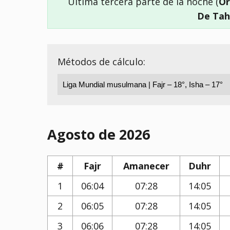
Última tercera parte de la noche (
Or
De Tah
Métodos de cálculo:
Agosto de 2026
#
Fajr
Amanecer
Duhr
1
06:04
07:28
14:05
2
06:05
07:28
14:05
3
06:06
07:28
14:05