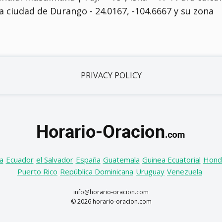
e la ciudad de Durango - 24.0167, -104.6667 y su zona
PRIVACY POLICY
a
Ecuador
el Salvador
España
Guatemala
Guinea Ecuatorial
Hond
Puerto Rico
República Dominicana
Uruguay
Venezuela
info@horario-oracion.com
© 2026 horario-oracion.com