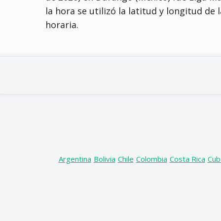
la hora se utilizó la latitud y longitud d
horaria.
Argentina
Bolivia
Chile
Colombia
Costa Rica
Cub