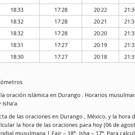
18:33
17:28
20:22
21:3
18:32
17:28
20:21
21:3
18:32
17:28
20:20
21:3
18:31
17:27
20:19
21:3
18:30
17:27
20:18
21:3
ilómetros
 la oración islámica en Durango . Horarios musulma
 Isha'a.
ta de las oraciones en Durango , México, y la hora 
alcular la hora de las oraciones para hoy (06 de agos
ndial musulmana | Fajr – 18°, Isha – 17°
. Para calcu