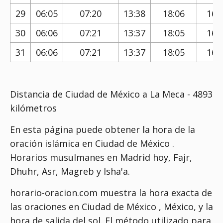
29
06:05
07:20
13:38
18:06
16:
30
06:06
07:21
13:37
18:05
16:
31
06:06
07:21
13:37
18:05
16:
Distancia de Ciudad de México a La Meca - 4893
kilómetros
En esta página puede obtener la hora de la
oración islámica en Ciudad de México .
Horarios musulmanes en Madrid hoy, Fajr,
Dhuhr, Asr, Magreb y Isha'a.
horario-oracion.com muestra la hora exacta de
las oraciones en Ciudad de México , México, y la
hora de salida del sol. El método utilizado para