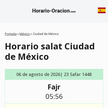
Portada
»
México
»
Ciudad de México
Horario salat Ciudad
de México
06 de agosto de 2026| 23 Safar 1448
Fajr
05:56