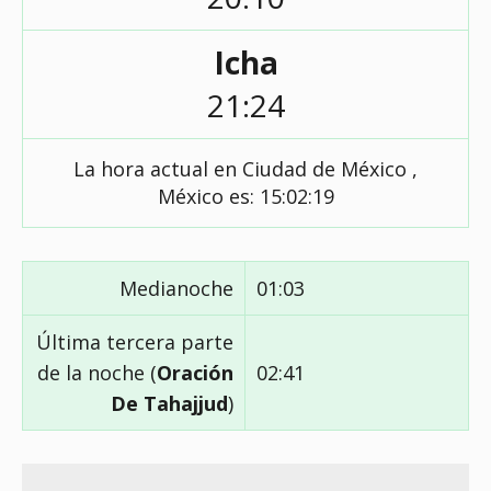
Icha
21:24
La hora actual en Ciudad de México ,
México es:
15:02:19
Medianoche
01:03
Última tercera parte
de la noche (
Oración
02:41
De Tahajjud
)