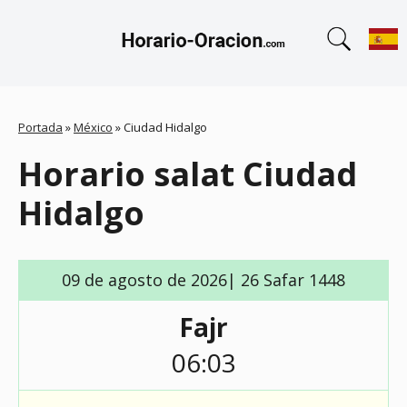
Portada
»
México
»
Ciudad Hidalgo
Horario salat Ciudad
Hidalgo
09 de agosto de 2026| 26 Safar 1448
Fajr
06:03