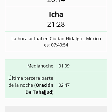
Icha
21:28
La hora actual en Ciudad Hidalgo , México
es:
07:40:55
Medianoche
01:09
Última tercera parte
de la noche (
Oración
02:47
De Tahajjud
)