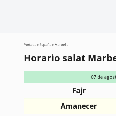
Portada
»
España
»
Marbella
Horario salat Marbe
07 de agos
Fajr
Amanecer