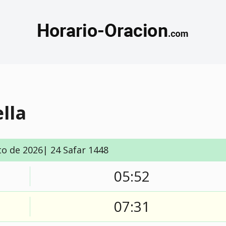
lla
to de 2026| 24 Safar 1448
05:52
07:31