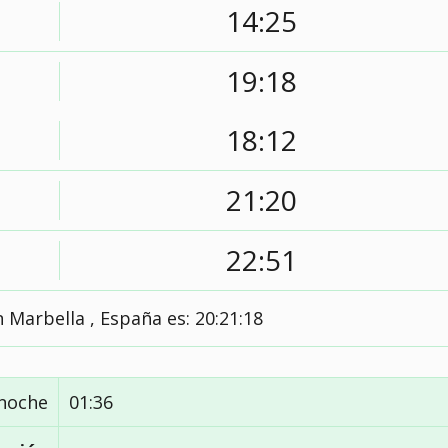
14:25
19:18
18:12
21:20
22:51
n Marbella , España es:
20:21:19
noche
01:36