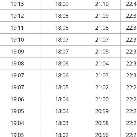
19:13
18:09
21:10
22:4
19:12
18:08
21:09
22:3
19:11
18:08
21:08
22:3
19:10
18:07
21:07
22:3
19:09
18:07
21:05
22:3
19:08
18:06
21:04
22:3
19:07
18:06
21:03
22:3
19:07
18:05
21:02
22:2
19:06
18:04
21:00
22:2
19:05
18:04
20:59
22:2
19:04
18:03
20:58
22:2
19:03
18:02
20:56
22:2