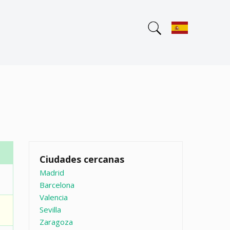
Ciudades cercanas
Madrid
Barcelona
Valencia
Sevilla
Zaragoza