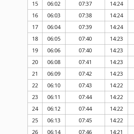
15
06:02
07:37
14:24
16
06:03
07:38
14:24
17
06:04
07:39
14:24
18
06:05
07:40
14:23
19
06:06
07:40
14:23
20
06:08
07:41
14:23
21
06:09
07:42
14:23
22
06:10
07:43
14:22
23
06:11
07:44
14:22
24
06:12
07:44
14:22
25
06:13
07:45
14:22
26
06:14
07:46
14:21