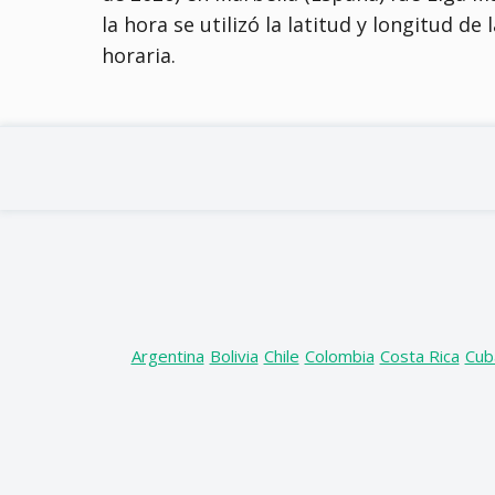
la hora se utilizó la latitud y longitud de
horaria.
Argentina
Bolivia
Chile
Colombia
Costa Rica
Cub