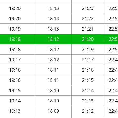
19:20
18:13
21:23
22:5
19:20
18:13
21:22
22:5
19:19
18:13
21:21
22:5
19:18
18:12
21:20
22:5
19:18
18:12
21:19
22:5
19:17
18:12
21:17
22:4
19:16
18:11
21:16
22:4
19:16
18:11
21:15
22:4
19:15
18:10
21:14
22:4
19:14
18:10
21:13
22:4
19:13
18:09
21:12
22:4