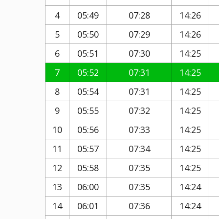
4
05:49
07:28
14:26
5
05:50
07:29
14:26
6
05:51
07:30
14:25
7
05:52
07:31
14:25
8
05:54
07:31
14:25
9
05:55
07:32
14:25
10
05:56
07:33
14:25
11
05:57
07:34
14:25
12
05:58
07:35
14:25
13
06:00
07:35
14:24
14
06:01
07:36
14:24