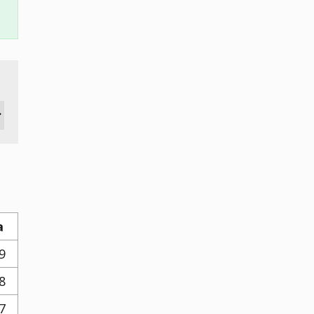
a
9
8
7