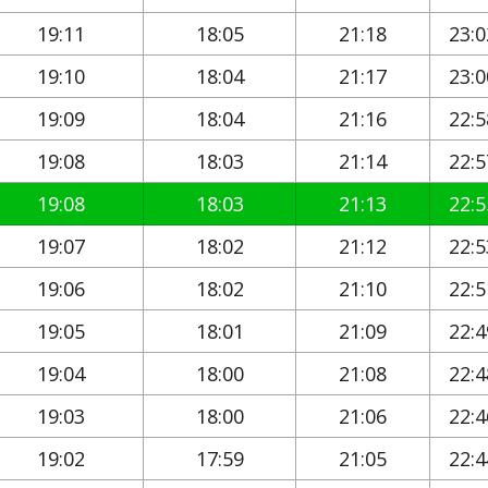
19:11
18:05
21:18
23:0
19:10
18:04
21:17
23:0
19:09
18:04
21:16
22:5
19:08
18:03
21:14
22:5
19:08
18:03
21:13
22:5
19:07
18:02
21:12
22:5
19:06
18:02
21:10
22:5
19:05
18:01
21:09
22:4
19:04
18:00
21:08
22:4
19:03
18:00
21:06
22:4
19:02
17:59
21:05
22:4