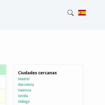
Ciudades cercanas
Madrid
Barcelona
Valencia
Sevilla
Málaga