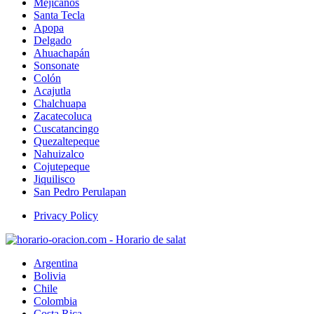
Mejicanos
Santa Tecla
Apopa
Delgado
Ahuachapán
Sonsonate
Colón
Acajutla
Chalchuapa
Zacatecoluca
Cuscatancingo
Quezaltepeque
Nahuizalco
Cojutepeque
Jiquilisco
San Pedro Perulapan
Privacy Policy
Argentina
Bolivia
Chile
Colombia
Costa Rica