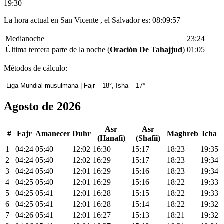
19:30
La hora actual en San Vicente , el Salvador es:
08:09:57
Medianoche
23:24
Última tercera parte de la noche (
Oración De Tahajjud
)
01:05
Métodos de cálculo:
Agosto de 2026
Asr
Asr
#
Fajr
Amanecer
Duhr
Maghreb
Icha
(Hanafi)
(Shafii)
1
04:24
05:40
12:02
16:30
15:17
18:23
19:35
2
04:24
05:40
12:02
16:29
15:17
18:23
19:34
3
04:24
05:40
12:01
16:29
15:16
18:23
19:34
4
04:25
05:40
12:01
16:29
15:16
18:22
19:33
5
04:25
05:41
12:01
16:28
15:15
18:22
19:33
6
04:25
05:41
12:01
16:28
15:14
18:22
19:32
7
04:26
05:41
12:01
16:27
15:13
18:21
19:32