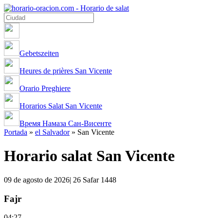
Gebetszeiten
Heures de prières San Vicente
Orario Preghiere
Horarios Salat San Vicente
Время Намаза Сан-Висенте
Portada
»
el Salvador
»
San Vicente
Horario salat San Vicente
09 de agosto de 2026| 26 Safar 1448
Fajr
04:27