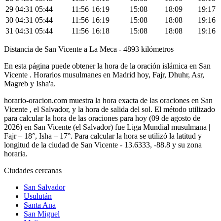
29
04:31
05:44
11:56
16:19
15:08
18:09
19:17
30
04:31
05:44
11:56
16:19
15:08
18:08
19:16
31
04:31
05:44
11:56
16:18
15:08
18:08
19:16
Distancia de San Vicente a La Meca - 4893 kilómetros
En esta página puede obtener la hora de la oración islámica en San
Vicente . Horarios musulmanes en Madrid hoy, Fajr, Dhuhr, Asr,
Magreb y Isha'a.
horario-oracion.com muestra la hora exacta de las oraciones en San
Vicente , el Salvador, y la hora de salida del sol. El método utilizado
para calcular la hora de las oraciones para hoy (09 de agosto de
2026) en San Vicente (el Salvador) fue
Liga Mundial musulmana |
Fajr – 18°, Isha – 17°
. Para calcular la hora se utilizó la latitud y
longitud de la ciudad de San Vicente - 13.6333, -88.8 y su zona
horaria.
Ciudades cercanas
San Salvador
Usulután
Santa Ana
San Miguel