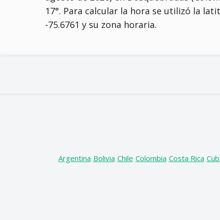
17°
. Para calcular la hora se utilizó la l
-75.6761 y su zona horaria.
Argentina
Bolivia
Chile
Colombia
Costa Rica
Cub