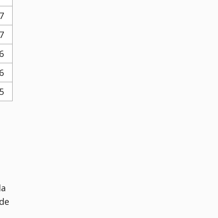
7
7
6
6
5
la
 de
–