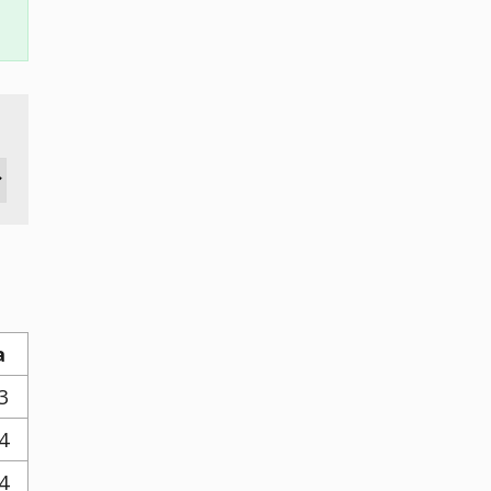
a
3
4
4