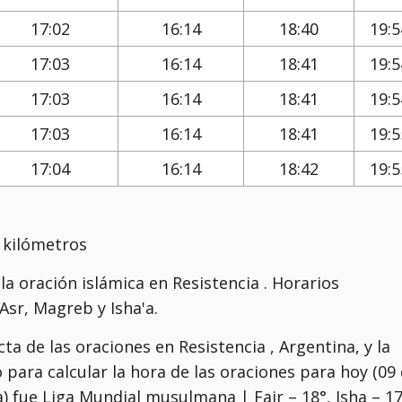
17:02
16:14
18:40
19:5
17:03
16:14
18:41
19:5
17:03
16:14
18:41
19:5
17:03
16:14
18:41
19:5
17:04
16:14
18:42
19:5
3 kilómetros
a oración islámica en Resistencia . Horarios
sr, Magreb y Isha'a.
a de las oraciones en Resistencia , Argentina, y la
o para calcular la hora de las oraciones para hoy (09
a) fue
Liga Mundial musulmana | Fajr – 18°, Isha – 1