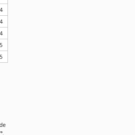
4
4
4
5
5
 de
7°
.